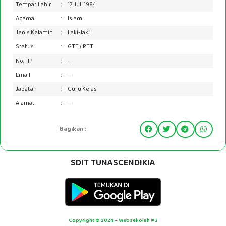
Tempat Lahir
:
17 Juli 1984
Agama
:
Islam
Jenis Kelamin
:
Laki-laki
Status
:
GTT / PTT
No. HP
:
–
Email
:
–
Jabatan
:
Guru Kelas
Alamat
:
–
Bagikan :
SDIT TUNASCENDIKIA
Copyright © 2024 – Websekolah #2