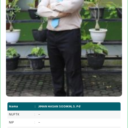
Nama
:
JIMAN HASAN SODIKIN, S. Pd
NUPTK
:
–
NIP
:
–