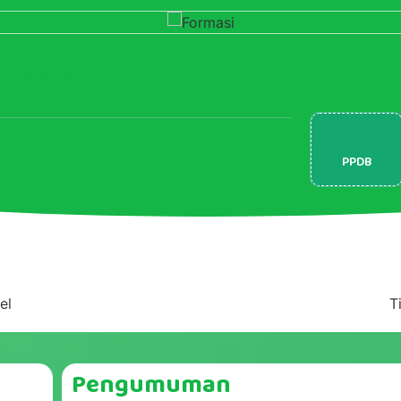
CENDIKIA
PPDB
el
T
Pengumuman