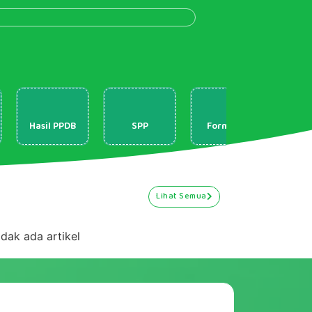
Hasil PPDB
SPP
Form Izin
Lihat Semua
idak ada artikel